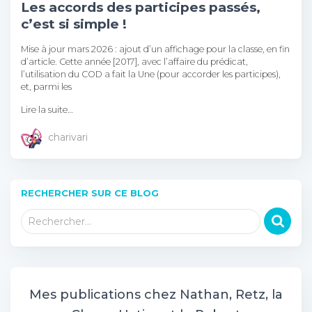
Les accords des participes passés,
c’est si simple !
Mise à jour mars 2026 : ajout d’un affichage pour la classe, en fin
d’article. Cette année [2017], avec l’affaire du prédicat,
l’utilisation du COD a fait la Une (pour accorder les participes),
et, parmi les
Lire la suite…
charivari
RECHERCHER SUR CE BLOG
R
Rechercher…
e
c
h
e
r
Mes publications chez Nathan, Retz, la
c