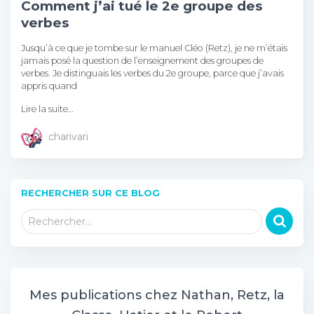
Comment j’ai tué le 2e groupe des
verbes
Jusqu’à ce que je tombe sur le manuel Cléo (Retz), je ne m’étais
jamais posé la question de l’enseignement des groupes de
verbes. Je distinguais les verbes du 2e groupe, parce que j’avais
appris quand
Lire la suite…
charivari
RECHERCHER SUR CE BLOG
R
Rechercher…
e
c
h
e
r
Mes publications chez Nathan, Retz, la
c