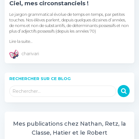
Ciel, mes circonstanciels !
Le jargon grammatical évolue de temps en temps, par petites
touches. Nos élèves parlent, depuis quelques dizaines d’années,
de noms et non de substantifs, de déterminants possessifs et non
plus d’adjectifs possessifs (depuis les années 70)
Lire la suite…
charivari
RECHERCHER SUR CE BLOG
R
Rechercher…
e
c
h
e
r
Mes publications chez Nathan, Retz, la
c
Classe, Hatier et le Robert
h