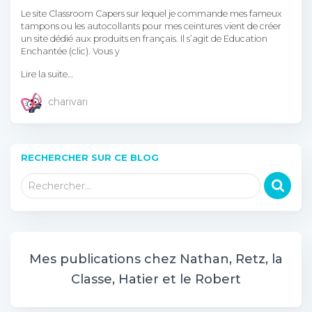
Le site Classroom Capers sur lequel je commande mes fameux
tampons ou les autocollants pour mes ceintures vient de créer
un site dédié aux produits en français. Il s’agit de Education
Enchantée (clic). Vous y
Lire la suite…
charivari
RECHERCHER SUR CE BLOG
R
Rechercher…
e
c
h
e
r
Mes publications chez Nathan, Retz, la
c
Classe, Hatier et le Robert
h
e