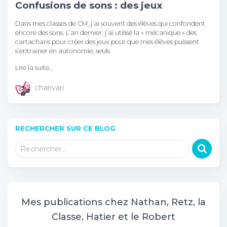
Confusions de sons : des jeux
Dans mes classes de CM, j’ai souvent des élèves qui confondent
encore des sons. L’an dernier, j’ai utilisé la « mécanique » des
cartacharis pour créer des jeux pour que mes élèves puissent
s’entrainer en autonomie, seuls
Lire la suite…
charivari
RECHERCHER SUR CE BLOG
R
Rechercher…
e
c
h
e
r
Mes publications chez Nathan, Retz, la
c
Classe, Hatier et le Robert
h