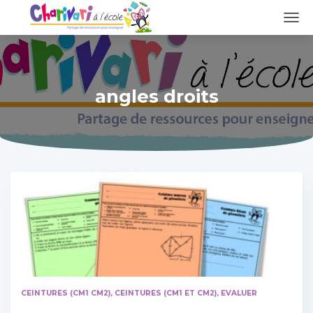
DÉPL
LA
NAVI
angles droits
CEINTURES (CM1 CM2)
CEINTURES (CM1 ET CM2)
EVALUER