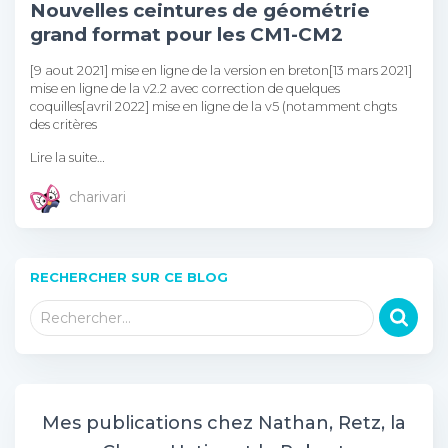
Nouvelles ceintures de géométrie
grand format pour les CM1-CM2
[9 aout 2021] mise en ligne de la version en breton[13 mars 2021]
mise en ligne de la v2.2 avec correction de quelques
coquilles[avril 2022] mise en ligne de la v5 (notamment chgts
des critères
Lire la suite…
charivari
RECHERCHER SUR CE BLOG
R
Rechercher…
e
c
h
e
r
Mes publications chez Nathan, Retz, la
c