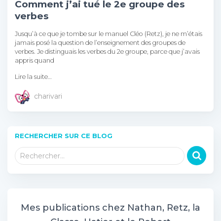
Comment j’ai tué le 2e groupe des
verbes
Jusqu’à ce que je tombe sur le manuel Cléo (Retz), je ne m’étais
jamais posé la question de l’enseignement des groupes de
verbes. Je distinguais les verbes du 2e groupe, parce que j’avais
appris quand
Lire la suite…
charivari
RECHERCHER SUR CE BLOG
R
Rechercher…
e
c
h
e
r
Mes publications chez Nathan, Retz, la
c