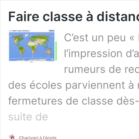
Faire classe à distan
C’est un peu « 
l’impression d’
rumeurs de rec
des écoles parviennent à m
fermetures de classe dès-
Faire
suite de
classe
à
distance
Charivari à l'école
?!