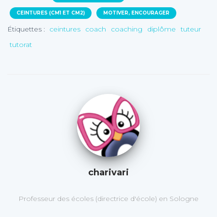
CEINTURES (CM1 ET CM2)
MOTIVER, ENCOURAGER
Étiquettes :
ceintures
coach
coaching
diplôme
tuteur
tutorat
charivari
Professeur des écoles (directrice d'école) en Sologne