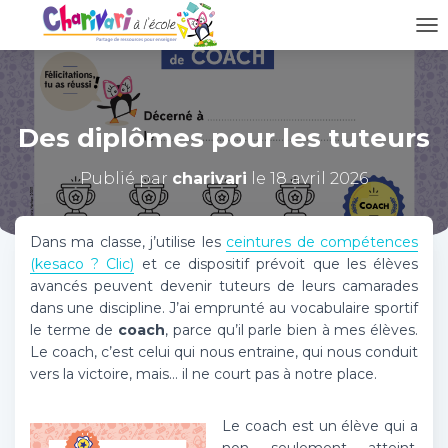
D
É
P
L
I
Des diplômes pour les tuteurs
E
R
L
Publié par
charivari
le
18 avril 2026
A
N
A
Dans ma classe, j’utilise les
ceintures de compétences
V
(kesaco ? Clic)
et ce dispositif prévoit que les élèves
I
avancés peuvent devenir tuteurs de leurs camarades
G
dans une discipline. J’ai emprunté au vocabulaire sportif
A
T
le terme de
coach
, parce qu’il parle bien à mes élèves.
I
Le coach, c’est celui qui nous entraine, qui nous conduit
O
vers la victoire, mais… il ne court pas à notre place.
N
Le coach est un élève qui a